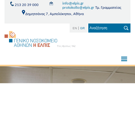
info@elpis.gr
213 20 39 000
protokollo@elpis.gr
Τμ. Γραμματείας
Δημητσάνας 7, Αμπελόκηποι, Αθήνα
EN
GR