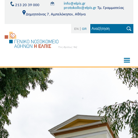
info@elpis.gr
213 20 39 000
protokollo@elpis.gr
Τμ. Γραμματείας
Δημητσάνας 7, Αμπελόκηποι, Αθήνα
EN
GR