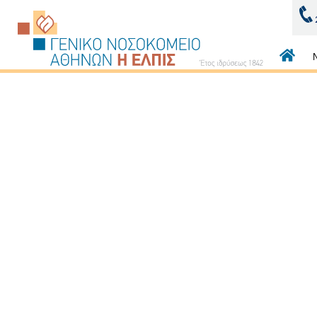
Κεντρι
πλοήγ