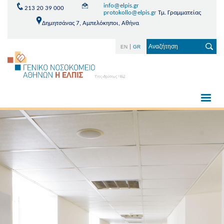
info@elpis.gr
213 20 39 000
protokollo@elpis.gr
Τμ. Γραμματείας
Δημητσάνας 7, Αμπελόκηποι, Αθήνα
EN
GR