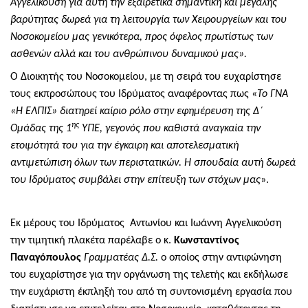
Αγγελικούση για αυτή την εξαιρετικά σημαντική και μεγάλης
βαρύτητας δωρεά για τη λειτουργία των Χειρουργείων και του
Νοσοκομείου μας γενικότερα, προς όφελος πρωτίστως των
ασθενών αλλά και του ανθρώπινου δυναμικού μας».
Ο Διοικητής του Νοσοκομείου, με τη σειρά του ευχαρίστησε
τους εκπροσώπους του Ιδρύματος αναφέροντας πως
«
Το ΓΝΑ
«Η ΕΛΠΙΣ» διατηρεί καίριο ρόλο στην εφημέρευση της Δ΄
ης
Ομάδας της 1
ΥΠΕ, γεγονός που καθιστά αναγκαία την
ετοιμότητά του για την έγκαιρη και αποτελεσματική
αντιμετώπιση όλων των περιστατικών. Η σπουδαία αυτή δωρεά
του Ιδρύματος συμβάλει στην επίτευξη των στόχων μας
».
Εκ μέρους του Ιδρύματος Αντωνίου και Ιωάννη Αγγελικούση
την τιμητική πλακέτα παρέλαβε ο κ.
Κωνσταντίνος
Παναγόπουλος
Γραμματέας Δ.Σ.
ο οποίος στην αντιφώνηση
του ευχαρίστησε για την οργάνωση της τελετής και εκδήλωσε
την ευχάριστη έκπληξή του από τη συντονισμένη εργασία που