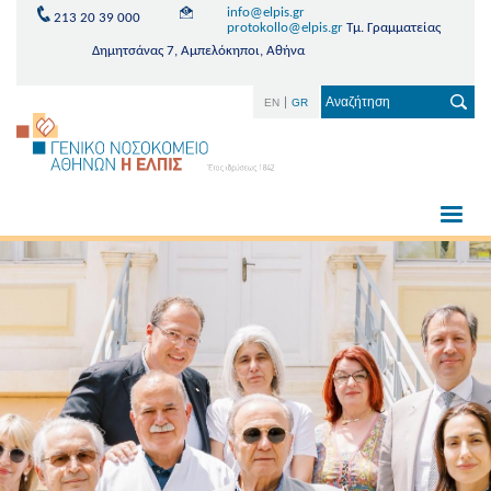
info@elpis.gr
213 20 39 000
protokollo@elpis.gr
Τμ. Γραμματείας
Δημητσάνας 7, Αμπελόκηποι, Αθήνα
EN
GR