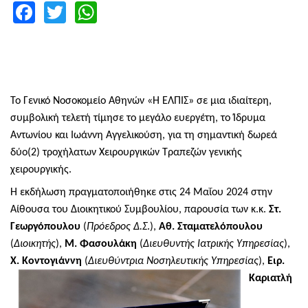
Facebook
Twitter
WhatsApp
Το Γενικό Νοσοκομείο Αθηνών «Η ΕΛΠΙΣ» σε μια ιδιαίτερη,
συμβολική τελετή τίμησε το μεγάλο ευεργέτη, το Ίδρυμα
Αντωνίου και Ιωάννη Αγγελικούση, για τη σημαντική δωρεά
δύο(2) τροχήλατων Χειρουργικών Τραπεζών γενικής
χειρουργικής.
Η εκδήλωση πραγματοποιήθηκε στις 24 Μαΐου 2024 στην
Αίθουσα του Διοικητικού Συμβουλίου, παρουσία των κ.κ.
Στ.
Γεωργόπουλου
(
Πρόεδρος Δ.Σ
.),
Αθ. Σταματελόπουλου
(
Διοικητής
),
Μ. Φασουλάκη
(
Διευθυντής Ιατρικής Υπηρεσίας
),
Χ. Κοντογιάννη
(
Διευθύντρια Νοσηλευτικής
Υπηρεσίας
),
Ειρ.
Καριατλή