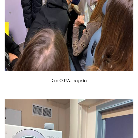
Στο Ω.Ρ.Λ. Ιατρείο