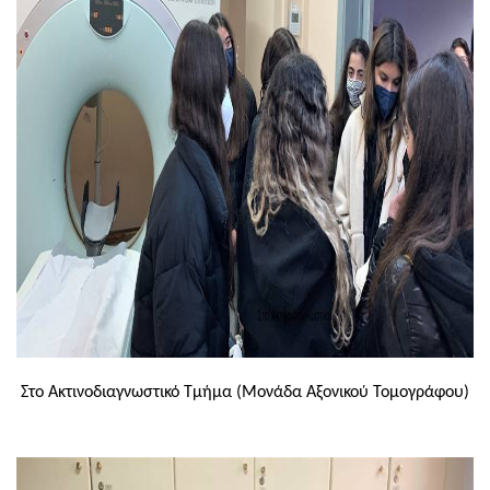
Στο Ακτινοδιαγνωστικό Τμήμα (Μονάδα Αξονικού Τομογράφου)