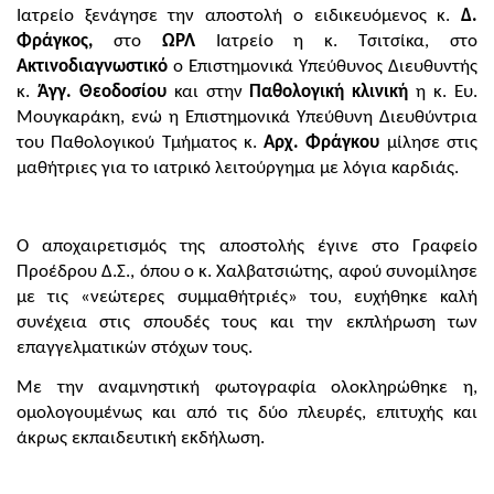
Ιατρείο ξενάγησε την αποστολή ο ειδικευόμενος κ.
Δ.
Φράγκος,
στο
ΩΡΛ
Ιατρείο η κ. Τσιτσίκα, στο
Ακτινοδιαγνωστικό
ο Επιστημονικά Υπεύθυνος Διευθυντής
κ.
Άγγ. Θεοδοσίου
και στην
Παθολογική κλινική
η κ. Ευ.
Μουγκαράκη, ενώ η Επιστημονικά Υπεύθυνη Διευθύντρια
του Παθολογικού Τμήματος κ.
Αρχ. Φράγκου
μίλησε στις
μαθήτριες για το ιατρικό λειτούργημα με λόγια καρδιάς.
Ο αποχαιρετισμός της αποστολής έγινε στο Γραφείο
Προέδρου Δ.Σ., όπου ο κ. Χαλβατσιώτης, αφού συνομίλησε
με τις «νεώτερες συμμαθήτριές» του, ευχήθηκε καλή
συνέχεια στις σπουδές τους και την εκπλήρωση των
επαγγελματικών στόχων τους.
Με την αναμνηστική φωτογραφία ολοκληρώθηκε η,
ομολογουμένως και από τις δύο πλευρές, επιτυχής και
άκρως εκπαιδευτική εκδήλωση.