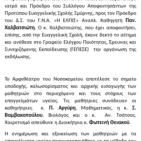
ιατρό και Πρόεδρο του Συλλόγου Αποφοιτησάντων της
Προτύπου Ευαγγελικής Σχολής Σμύρνης, προς τον Πρόεδρο
του Δ.Σ. του Γ.Ν.Α. «Η ΕΛΠΙΣ» Αναπλ. Καθηγητή
Παν.
Χαλβατσιώτη
. Ο κ. Χαλβατσιώτης, που έχει αποφοιτήσει,
επίσης, από την Ευαγγελική Σχολή, έκανε δεκτό το αίτημα
και ανέθεσε στο Γραφείο Ελέγχου Ποιότητας, Έρευνας και
Συνεχιζόμενης Εκπαίδευσης (ΓΕΠΕΣΕ) την οργάνωση της
εκδήλωσης.
Το Αμφιθέατρο του Νοσοκομείου αποτέλεσε το σημείο
υποδοχής, καλωσορίσματος και αρχικής εισαγωγής των
μαθητριών στο περιεχόμενο και τους στόχους των
επαγγελμάτων υγείας. Τις μαθήτριες συνόδευαν οι
καθηγήτριες κ.
Π. Αργύρη
, Μαθηματικός, η κ.
Σ.
Βαμβακοπούλου
, Βιολόγος και ο κ. Αν. Τσάτσος.
Χαιρετισμό απεύθυνε η Διοικήτρια κ.
Φωτεινή Θειακού
.
Η ενημέρωση και εξοικείωση των μαθητριών με τα