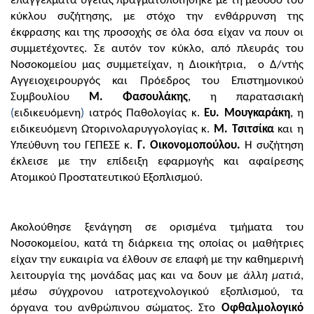
επαγγέλματα υγείας πραγματοποιήθηκε με τη μέθοδο του
κύκλου συζήτησης, με στόχο την ενθάρρυνση της
έκφρασης και της προσοχής σε όλα όσα είχαν να πουν οι
συμμετέχοντες. Σε αυτόν τον κύκλο, από πλευράς του
Νοσοκομείου μας συμμετείχαν, η Διοικήτρια, ο Δ/ντής
Αγγειοχειρουργός και Πρόεδρος του Επιστημονικού
Συμβουλίου
Μ. Φασουλάκης
, η παρατασιακή
(
ειδικευόμενη
)
ιατρός Παθολογίας κ.
Ευ. Μουγκαράκη
, η
ειδικευόμενη Ωτορινολαρυγγολογίας κ.
Μ. Τσιτσίκα
και η
Υπεύθυνη του ΓΕΠΕΣΕ κ.
Γ. Οικονομοπούλου.
Η συζήτηση
έκλεισε με την επίδειξη εφαρμογής και αφαίρεσης
Ατομικού Προστατευτικού Εξοπλισμού.
Ακολούθησε ξενάγηση σε ορισμένα τμήματα του
Νοσοκομείου, κατά τη διάρκεια της οποίας οι μαθήτριες
είχαν την ευκαιρία να έλθουν σε επαφή με την καθημερινή
λειτουργία της μονάδας μας και να δουν με
άλλη ματιά
,
μέσω σύγχρονου ιατροτεχνολογικού εξοπλισμού, τα
όργανα του ανθρώπινου σώματος. Στο
Οφθαλμολογικό