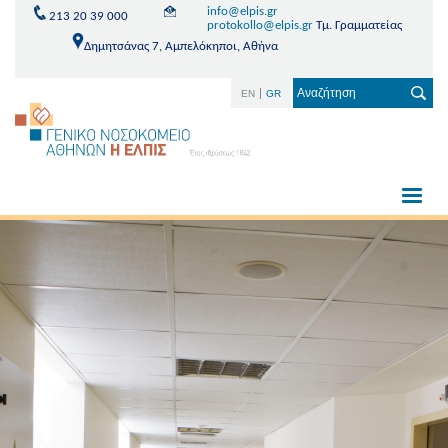
info@elpis.gr
213 20 39 000
protokollo@elpis.gr
Τμ. Γραμματείας
Δημητσάνας 7, Αμπελόκηποι, Αθήνα
EN
GR