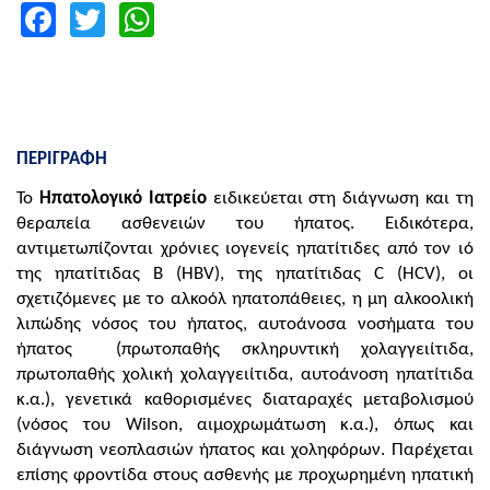
Facebook
Twitter
WhatsApp
ΠΕΡΙΓΡΑΦΗ
Το
Ηπατολογικό Ιατρείο
ειδικεύεται στη διάγνωση και τη
θεραπεία ασθενειών του ήπατος. Ειδικότερα,
αντιμετωπίζονται χρόνιες ιoγενείς ηπατίτιδες από τον ιό
της ηπατίτιδας Β (HBV), της ηπατίτιδας C (HCV), οι
σχετιζόμενες με το αλκοόλ ηπατοπάθειες, η μη αλκοολική
λιπώδης νόσος του ήπατος, αυτοάνοσα νοσήματα του
ήπατος ‎ (πρωτοπαθής σκληρυντική χολαγγειίτιδα,
πρωτοπαθής χολική χολαγγειίτιδα, αυτοάνοση ηπατίτιδα
κ.α.), γενετικά καθορισμένες διαταραχές μεταβολισμού
(νόσος του Wilson, αιμοχρωμάτωση κ.α.), όπως και
διάγνωση νεοπλασιών ήπατος και χοληφόρων. Παρέχεται
επίσης φροντίδα στους ασθενής με προχωρημένη ηπατική