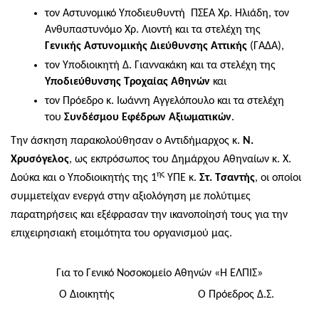
τον Αστυνομικό Υποδιευθυντή ΠΣΕΑ Χρ. Ηλιάδη, τον
Ανθυπαστυνόμο Χρ. Λιοντή και τα στελέχη της
Γενικής Αστυνομικής Διεύθυνσης Αττικής
(ΓΑΔΑ),
τον Υποδιοικητή Δ. Γιαννακάκη και τα στελέχη της
Υποδιεύθυνσης Τροχαίας Αθηνών
και
τον Πρόεδρο κ. Ιωάννη Αγγελόπουλο και τα στελέχη
του
Συνδέσμου Εφέδρων Αξιωματικών
.
Την άσκηση παρακολούθησαν ο Αντιδήμαρχος κ.
Ν.
Χρυσόγελος
, ως εκπρόσωπος του Δημάρχου Αθηναίων κ. Χ.
ης
Δούκα και ο Υποδιοικητής της 1
ΥΠΕ κ.
Στ. Τσαντής
, οι οποίοι
συμμετείχαν ενεργά στην αξιολόγηση με πολύτιμες
παρατηρήσεις και εξέφρασαν την ικανοποίησή τους για την
επιχειρησιακή ετοιμότητα του οργανισμού μας.
​Για το Γενικό Νοσοκομείο Αθηνών «Η ΕΛΠΙΣ»
Ο Διοικητής
Ο Πρόεδρος Δ.Σ.