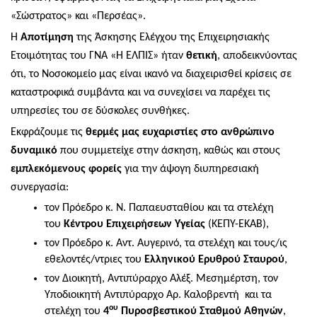
«Σώστρατος» και «Περσέας».
Η
Αποτίμηση
της Άσκησης Ελέγχου της Επιχειρησιακής
Ετοιμότητας του ΓΝΑ «Η ΕΛΠΙΣ» ήταν
θετική
, αποδεικνύοντας
ότι, το Νοσοκομείο μας είναι ικανό να διαχειρισθεί κρίσεις σε
καταστροφικά συμβάντα και να συνεχίσει να παρέχει τις
υπηρεσίες του σε δύσκολες συνθήκες.
Εκφράζουμε τις
θερμές μας ευχαριστίες στο ανθρώπινο
δυναμικό
που συμμετείχε στην άσκηση, καθώς και στους
εμπλεκόμενους φορείς
για την άψογη διυπηρεσιακή
συνεργασία:
τον Πρόεδρο κ. Ν. Παπαευσταθίου και τα στελέχη
του
Κέντρου Επιχειρήσεων Υγείας
(ΚΕΠΥ-ΕΚΑΒ),
τον Πρόεδρο κ. Αντ. Αυγερινό, τα στελέχη και τους/ις
εθελοντές/ντριες του
Ελληνικού Ερυθρού Σταυρού
,
τον Διοικητή, Αντιπύραρχο Αλέξ. Μεσημέρτση, τον
Υποδιοικητή Αντιπύραρχο Αρ. Καλοβρεντή και τα
ου
στελέχη του
4
Πυροσβεστικού Σταθμού Αθηνών
,