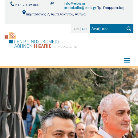
info@elpis.gr
213 20 39 000
protokollo@elpis.gr
Τμ. Γραμματείας
Δημητσάνας 7, Αμπελόκηποι, Αθήνα
EN
GR