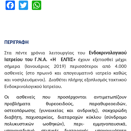
Facebook
Twitter
WhatsApp
ΠΕΡΙΓΡΑΦΗ
Στα πέντε χρόνια λειτουργίας του
Ενδοκρινολογικού
Ιατρείου του Γ.Ν.Α. «Η
ΕΛΠΙΣ»
έχουν εξετασθεί μέχρι
σήμερα (Ιανουάριος 2019) περισσότεροι από
4.000
ασθενείς (στο πρωινό και απογευματινό ιατρείο καθώς
και
νοσηλευόμενοι). Διαθέτει πλήρης εξοπλισμός τακτικού
Ενδοκρινολογικού
Ιατρείου
.
Οι ασθενείς που προσέρχονται αντιμετωπίζουν
προβλήματα θυρεοειδούς, παραθυρεοειδών,
οστεοπόρωσης (γυναικείας και ανδρικής), σακχαρώδη
διαβήτη, παχυσαρκίας, διαταραχών κύκλου (σύνδρομο
πολυκυστικών ωοθηκών), περι- εμμηνοπαυσικά,
υπογοναδισμό, στυτικές διαταραχές, υπογονιμότητα