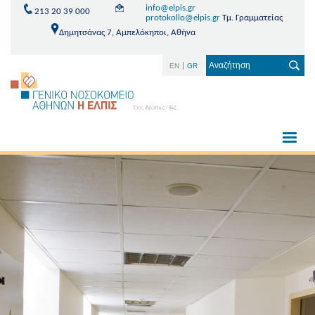
info@elpis.gr
213 20 39 000
protokollo@elpis.gr
Τμ. Γραμματείας
Δημητσάνας 7, Αμπελόκηποι, Αθήνα
EN
GR