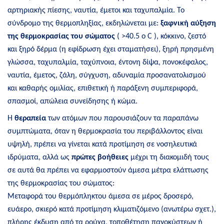
αρτηριακής πίεσης, ναυτία, έμετοι και ταχυπαλμία. Το
σύνδρομο της θερμοπληξίας, εκδηλώνεται με:
ξαφνική αύξηση
της θερμοκρασίας του σώματος
( >40.5 ο C ), κόκκινο, ζεστό
και ξηρό δέρμα (η εφίδρωση έχει σταματήσει), ξηρή πρησμένη
γλώσσα, ταχυπαλμία, ταχύπνοια, έντονη δίψα, πονοκέφαλος,
ναυτία, έμετος, ζάλη, σύγχυση, αδυναμία προσανατολισμού
και καθαρής ομιλίας, επιθετική ή παράξενη συμπεριφορά,
σπασμοί, απώλεια συνείδησης ή κώμα.
Η
θεραπεία
των ατόμων που παρουσιάζουν τα παραπάνω
συμπτώματα, όταν η θερμοκρασία του περιβάλλοντος είναι
υψηλή, πρέπει να γίνεται κατά προτίμηση σε νοσηλευτικά
ιδρύματα, αλλά ως
πρώτες βοήθειες
μέχρι τη διακομιδή τους
σε αυτά θα πρέπει να εφαρμοστούν άμεσα μέτρα ελάττωσης
της θερμοκρασίας του σώματος:
Μεταφορά του θερμόπληκτου άμεσα σε μέρος δροσερό,
ευάερο, σκιερό κατά προτίμηση κλιματιζόμενο (ανωτέρω σχετ.),
πλήρης έκδυση από τα ρούχα, τοποθέτηση παγοκύστεων ή