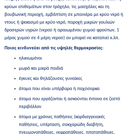
κρύων επιθεμάτων στον τράχηλο, τις μασχάλες και τη
βουβωνική περιοχή, εμβάπτιση σε μπανιέρα με κρύο νερό ή
ντους ή ψεκασμό με κρύο νερό, παροχή μικρών γουλιών
δροσερών υγρών (νερού ή αραιωμένου χυμού φρούτων, 1
μέρος χυμού σε 4 μέρη νερού) αν μπορεί να καταπιεί κ.λπ.
Ποιος κινδυνεύει από τις υψηλές θερμοκρασίες
:
ηλικιωμένοι
μωρά και μικρά παιδιά
έγκυες και θηλάζουσες γυναίκες
άτομα που είναι υπέρβαρα ή παχύσαρκα
άτομα που εργάζονται ή ασκούνται έντονα σε ζεστό
περιβάλλον
άτομα με χρόνιες παθήσεις (καρδιαγγειακές
παθήσεις, υπέρταση, σακχαρώδη διαβήτη,
πνευμονοπάθειες, νεφροπάθειες, ηπατοπάθειες,