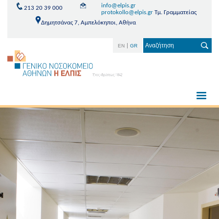
info@elpis.gr
213 20 39 000
protokollo@elpis.gr
Τμ. Γραμματείας
Δημητσάνας 7, Αμπελόκηποι, Αθήνα
EN
GR