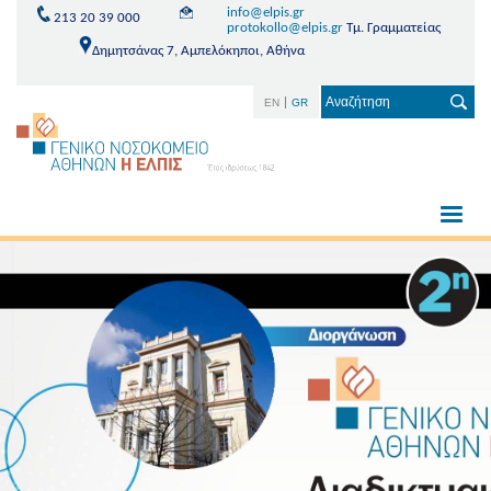
info@elpis.gr
213 20 39 000
protokollo@elpis.gr
Τμ. Γραμματείας
Δημητσάνας 7, Αμπελόκηποι, Αθήνα
EN
GR