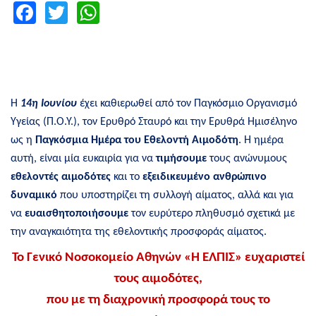
Facebook
Twitter
WhatsApp
Η
14η Ιουνίου
έχει καθιερωθεί από τον Παγκόσμιο Οργανισμό
Υγείας (Π.Ο.Υ.), τον Ερυθρό Σταυρό και την Ερυθρά Ημισέληνο
ως η
Παγκόσμια Ημέρα του Εθελοντή Αιμοδότη
. H ημέρα
αυτή, είναι μία ευκαιρία για να
τιμήσουμε
τους ανώνυμους
εθελοντές αιμοδότες
και το
εξειδικευμένο ανθρώπινο
δυναμικό
που υποστηρίζει τη συλλογή αίματος, αλλά και για
να
ευαισθητοποιήσουμε
τον ευρύτερο πληθυσμό σχετικά με
την αναγκαιότητα της εθελοντικής προσφοράς αίματος.
Το Γενικό Νοσοκομείο Αθηνών «Η ΕΛΠΙΣ» ευχαριστεί
τους αιμοδότες,
που με τη διαχρονική προσφορά τους το