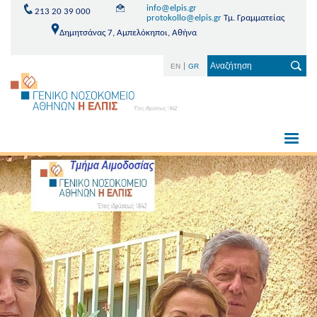
info@elpis.gr
213 20 39 000
protokollo@elpis.gr
Τμ. Γραμματείας
Δημητσάνας 7, Αμπελόκηποι, Αθήνα
EN
GR