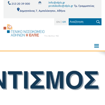
info@elpis.gr
213 20 39 000
protokollo@elpis.gr
Τμ. Γραμματείας
Δημητσάνας 7, Αμπελόκηποι, Αθήνα
EN
GR