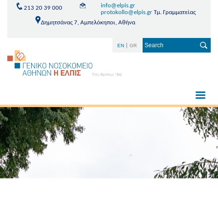
info@elpis.gr
213 20 39 000
protokollo@elpis.gr
Τμ. Γραμματείας
Δημητσάνας 7, Αμπελόκηποι, Αθήνα
EN
GR