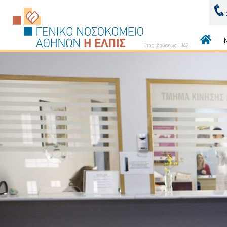
Κεντρι
πλοήγ