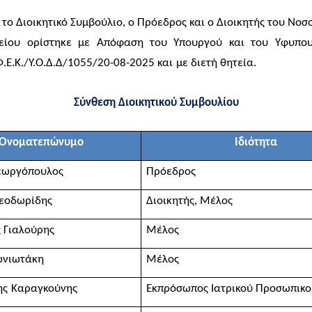
 το Διοικητικό Συμβούλιο, ο Πρόεδρος και ο Διοικητής του Νοσ
μείου ορίστηκε με Απόφαση του Υπουργού και του Υφυπουρ
.Ε.Κ./Υ.Ο.Δ.Δ/1055/20-08-2025 και
με διετή θητεία
.
Σύνθεση Διοικητικού Συμβουλίου
Ονοματεπώνυμο
Ιδιότητα
εωργόπουλος
Πρόεδρος
εοδωρίδης
Διοικητής, Μέλος
ς
Γιαλούρης
Μέλος
ωνιωτάκη
Μέλος
ης
Καραγκούνης
Εκπρόσωπος Ιατρικού Προσωπικ