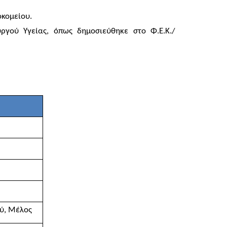
οκομείου.
γού Υγείας, όπως δημοσιεύθηκε στο Φ.Ε.Κ./
ού, Μέλος