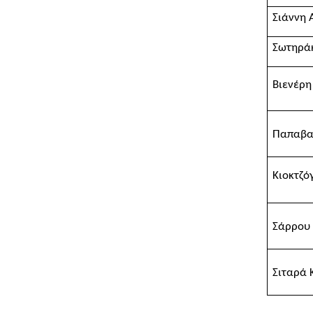
Σιάννη 
Σωτηρά
Βιενέρη
Παπαβα
Κιοκτζό
Σάρρου
Σιταρά 