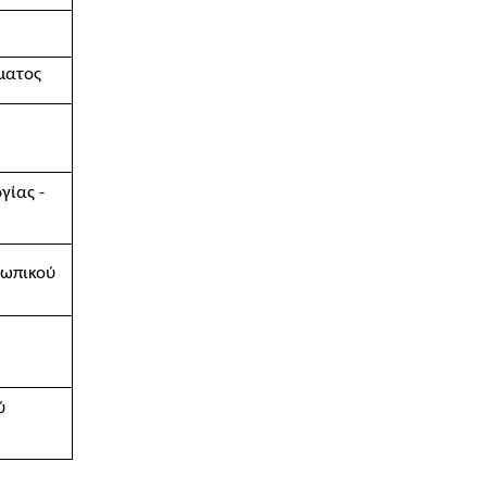
ματος
γίας -
σωπικού
ύ