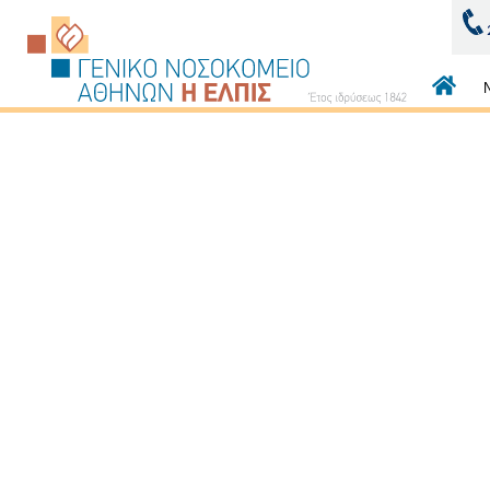
Κεντρι
πλοήγ