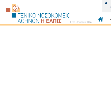
Κεντρι
πλοήγ