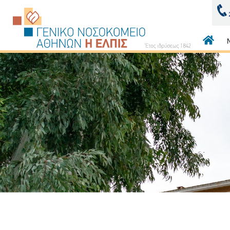
Κεντρι
πλοήγ