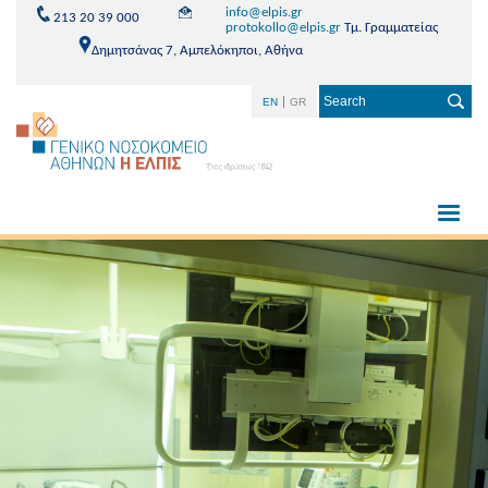
info@elpis.gr
213 20 39 000
protokollo@elpis.gr
Τμ. Γραμματείας
Δημητσάνας 7, Αμπελόκηποι, Αθήνα
EN
GR