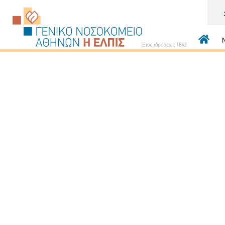
Κεντρι
πλοήγ